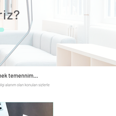
riz?
bilmek temennim…
lgi alanım olan konuları sizlerle