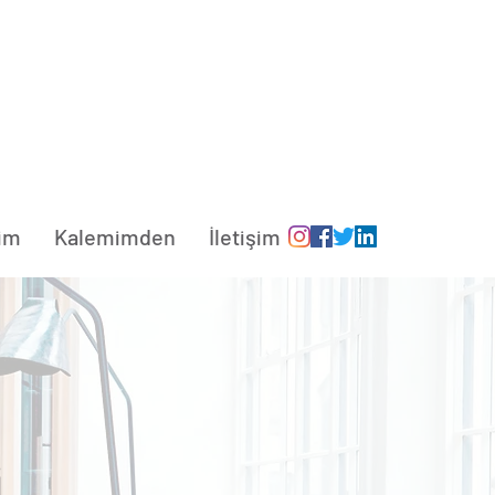
şim
Kalemimden
İletişim
i