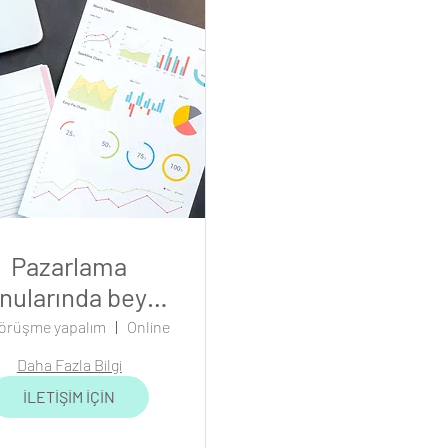
Pazarlama
nularında beyin
fırtınası
örüşme yapalım
Online
Daha Fazla Bilgi
İLETİŞİM İÇİN