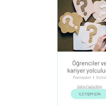
Öğrenciler v
kariyer yolcul
için mentorlu
Planlayalım
Onlin
Daha Fazla Bilgi
İLETİŞİM İÇİN